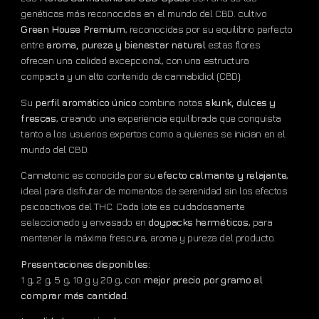
genéticas más reconocidas en el mundo del CBD. cultivo
Green House Premium
, reconocidas por su equilibrio perfecto
entre
aroma, pureza y bienestar natural
estas flores
ofrecen una calidad excepcional, con una estructura
compacta y un alto contenido de cannabidiol (CBD).
Su
perfil aromático único
combina notas
skunk, dulces y
frescas
, creando una experiencia equilibrada que conquista
tanto a los usuarios expertos como a quienes se inician en el
mundo del CBD.
Cannatonic es conocida por su
efecto calmante y relajante
,
ideal para disfrutar de momentos de serenidad sin los efectos
psicoactivos del THC. Cada lote es cuidadosamente
seleccionado y envasado en
doypacks herméticos
, para
mantener la máxima frescura, aroma y pureza del producto.
Presentaciones disponibles:
1 g, 2 g, 5 g, 10 g y 20 g, con
mejor precio por gramo al
comprar más cantidad.