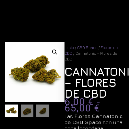
Inicio
/
CBD Space
/
Flores de
CBD
/ Cannatonic – Flores de
CBD
CANNATON
– FLORES
DE CBD
6,00
€
-
65,00
€
Las
Flores Cannatonic
de CBD Space
son una
cepa legendaria