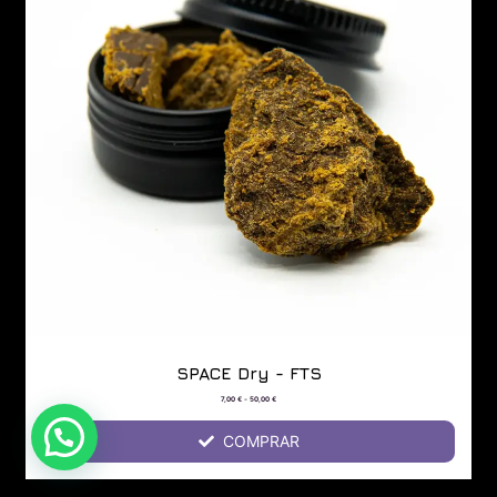
SPACE Dry - FTS
7,00
€
-
50,00
€
COMPRAR